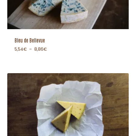
Bleu de Bellevue
5,54
€
–
8,86
€