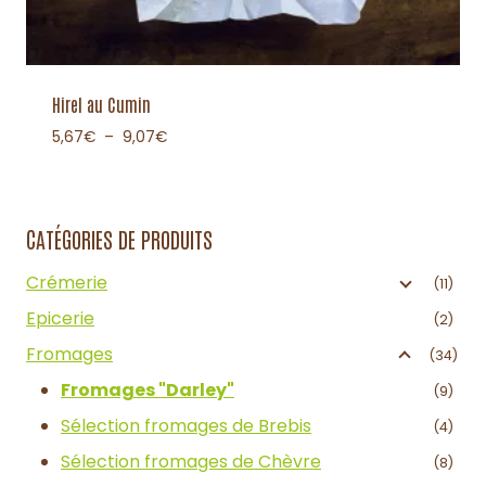
Hirel au Cumin
5,67
€
–
9,07
€
CATÉGORIES DE PRODUITS
Crémerie
(11)
Epicerie
(2)
Fromages
(34)
Fromages "Darley"
(9)
Sélection fromages de Brebis
(4)
Sélection fromages de Chèvre
(8)