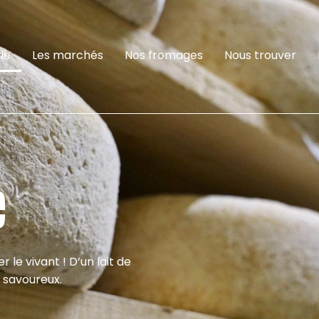
ie
Les marchés
Nos fromages
Nous trouver
e
le vivant ! D’un lait de
t savoureux.