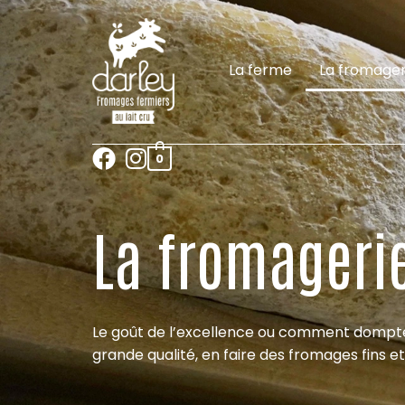
La ferme
La fromager
0
La fromageri
Le goût de l’excellence ou comment dompter 
grande qualité, en faire des fromages fins e