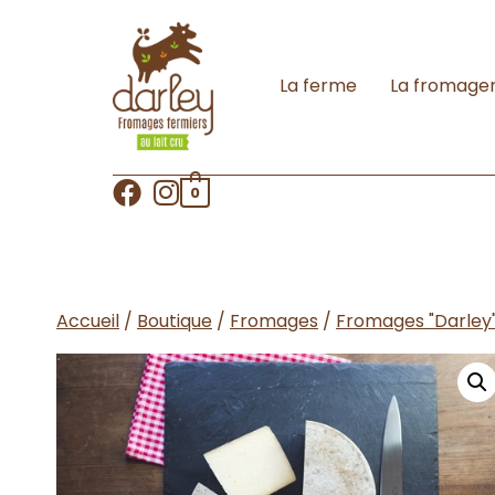
La ferme
La fromager
0
Accueil
/
Boutique
/
Fromages
/
Fromages "Darley