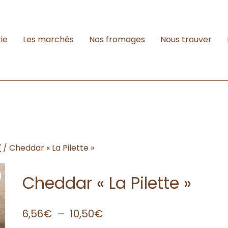
ie
Les marchés
Nos fromages
Nous trouver
"
/
Cheddar « La Pilette »
Cheddar « La Pilette »
6,56
€
–
10,50
€