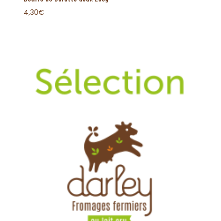
4,30
€