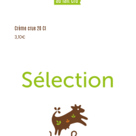
Crème crue 20 Cl
3,10
€