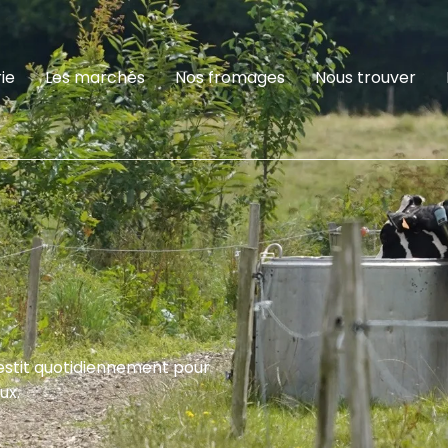
ie
Les marchés
Nos fromages
Nous trouver
estit quotidiennement pour
ux.