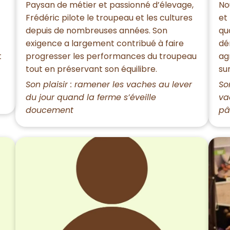
Paysan de métier et passionné d’élevage,
No
Frédéric pilote le troupeau et les cultures
et
depuis de nombreuses années. Son
qu
exigence a largement contribué à faire
dé
t
progresser les performances du troupeau
ag
tout en préservant son équilibre.
su
Son plaisir : ramener les vaches au lever
Son
du jour quand la ferme s’éveille
va
doucement
pâ