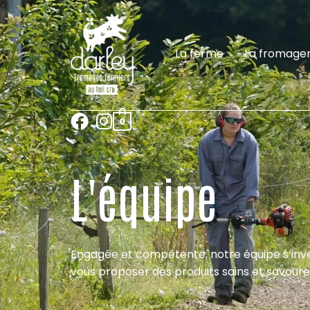
La ferme
La fromager
0
L'équipe
Engagée et compétente, notre équipe s’inv
vous proposer des produits sains et savoure