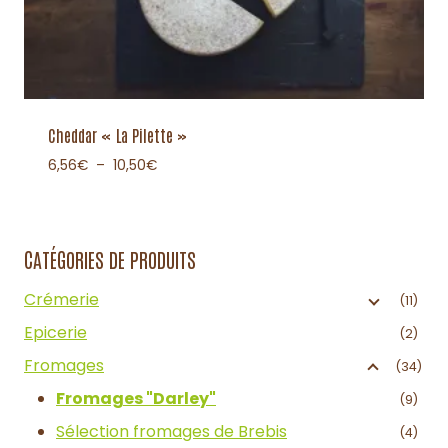
Cheddar « La Pilette »
6,56
€
–
10,50
€
CATÉGORIES DE PRODUITS
Crémerie
(11)
Epicerie
(2)
Fromages
(34)
Fromages "Darley"
(9)
Sélection fromages de Brebis
(4)