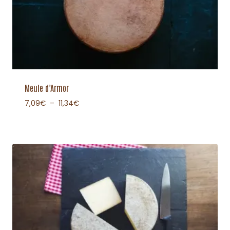
Meule d’Armor
7,09
€
–
11,34
€