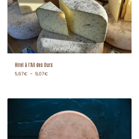
Hirel à l’Ail des Ours
5,67
€
–
9,07
€