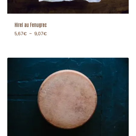
Hirel au Fenugrec
5,67
€
–
9,07
€