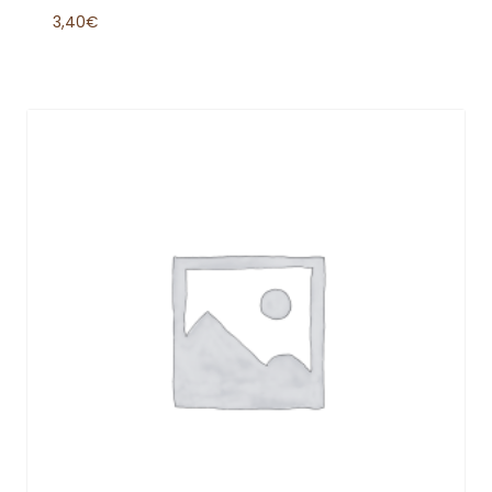
3,40
€