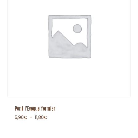
Pont l’Eveque fermier
5,90
€
–
11,80
€