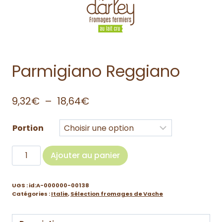
Parmigiano Reggiano
9,32
€
–
18,64
€
Portion
Ajouter au panier
UGS :
id:A-000000-00138
Catégories :
Italie
,
Sélection fromages de Vache